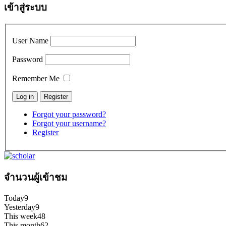
เข้าสู่ระบบ
User Name
Password
Remember Me
Forgot your password?
Forgot your username?
Register
จำนวนผู้เข้าชม
Today
9
Yesterday
9
This week
48
This month
62