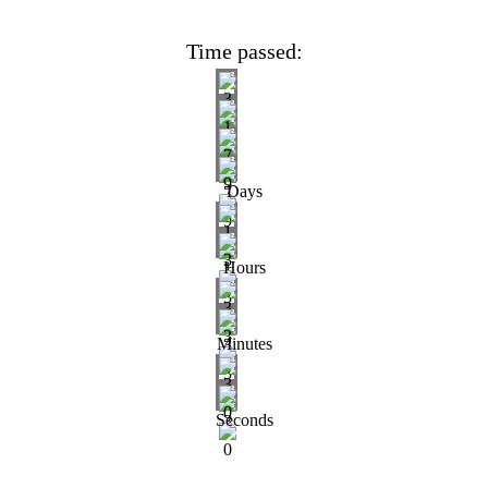
Time passed:
Days
Hours
Minutes
Seconds