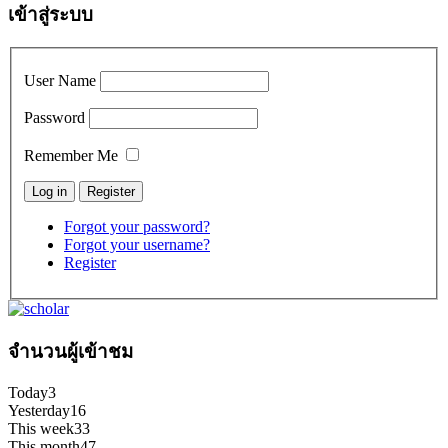
เข้าสู่ระบบ
User Name
Password
Remember Me
Forgot your password?
Forgot your username?
Register
จำนวนผู้เข้าชม
Today
3
Yesterday
16
This week
33
This month
47